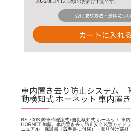
2026.08.14 12:12頃のお届け予定です。
受け取り方法・送料につ
カートに入れ
車内置き去り防止システム 降車
動検知式 ホーネット 車内置
BS-700S 降車時確認式+自動検知式 ホーネット 車
HORNET 加藤。車内置き去り防止安全装置ガイド
ニュアル・保証書（説明書に付属）・取り付け部材（