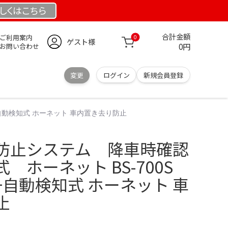
しくは
こちら
合計金額
ご利用案内
0
ゲスト様
0円
お問い合わせ
変更
ログイン
新規会員登録
自動検知式 ホーネット 車内置き去り防止
防止システム 降車時確認
 ホーネット BS-700S
自動検知式 ホーネット 車
止