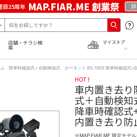
MAP.FIAR.ME 創業祭
詳
開設25周年
マイストア
店舗・チラシ検
索
 降車時確認式＋自動検知式 ホーネット BS-700S 降車時確認式+
HOT !
車内置き去り
式＋自動検知式
降車時確認式+
内置き去り防
※MAP.FIAR.ME 限定モデル