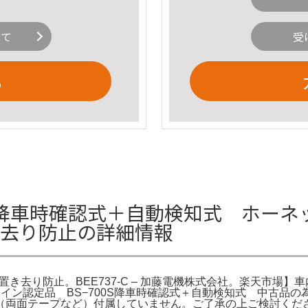
いて
受
る
時確認式＋自動検知式 ホーネット B
き去り防止の詳細情報
内置き去り防止。BEE737-C – 加藤電機株式会社。楽天市場】車
ライン認定品 BS−700S降車時確認式＋自動検知式 中古品
両面テープなど）付属していません。ご了承の上ご検討ください。