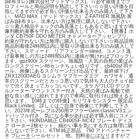
(緑布タレ) [株式会社マッドマックス]。☆必ず最後までプ
ロフィールと商品説明を熟読して下さい☆☆良い評価を目
指してますので必ず良い評価が出来る方のみ購入して下さ
い。MAD MAX（マッド マックス） Z-FATHER 旭風防 黄
ばみ(緑布タレ。出来ない方は無理に購入しないで下さい
☆☆素人検品チェックの為見落としもあると思いますが画
像判断約束事を守れる方のみ購入して下さい。【廃番】ホ
ンダ CB750F ODO METER オドメーターアッセンブリ。
約束が守れない方は無理に購入しないで下さい☆商品説明
商品到着後24時間以内に受取り評価出来る方のみ購入して
下さい。スティード リアフェンダーsteed。コメント逃
げ返事無しの方は24時間以内に連絡が無ければブロックし
ます。gpz900r スクリーン。旭風防・人気の自然の黄ばみ
ロングスクリーン46センチちょい絞りです。cb400sf 羽テ
ール。画像にあるスクリーンだけ出品です。最終値下げ
ZRX1200DAEG ヨシムラ マフラー ダエグ カワサキ。通
常のスクリーンだとカッコ悪いので気持ち大人のチョイ絞
りで渋く決まってカッコいいです。タケガワLCD デジタ
ルメーター マウントステー付き。天然の黄ばみ風貌で絶
妙な良い感じに絞れてますので車両に取付ければ映えると
思います。【0時までの特価】モリワキモンスター 限定品
Black Limited。詳しくはご自身で画像にて判断して下さ
い。2023年式〜レブル250用マフラーGem classicV3エン
ドバッフル付き。気になる事があれば必ず購入前にコメン
ト下さい。HONDA純正 CB400SF NC42 ブレーキ ディス
ク ローター2枚セット。細かい事を気にする方は無理に購
入しないで下さい。KTM 純正部品 790 アドベンチャー
Ｒ ブレーキシールセット 他。別料金にはなりますがプ