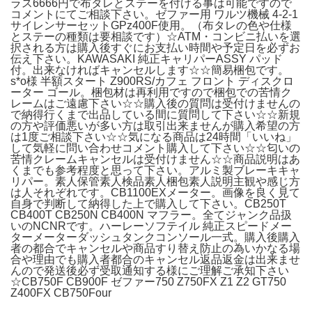
ラス6666円で布タレとステーを付ける事は可能ですので
コメントにてご相談下さい。ゼファー用 ワルツ機械 4-2-1
サイレンサーセットGPz400F使用。（布タレの色や仕様
とステーの種類は要相談です）☆ATM・コンビニ払いを選
択される方は購入後すぐにお支払い時間や予定日を必ずお
伝え下さい。KAWASAKI 純正キャリパーASSY パッド
付。出来なければキャンセルします☆☆簡易梱包です。
s*o様 半額スタート Z900RS/カフェ フロント ディスクロ
ーター ゴール。梱包材は再利用ですので梱包での苦情ク
レームはご遠慮下さい☆☆購入後の質問は受付けませんの
で納得行くまで出品している間に質問して下さい☆☆新規
の方や評価悪いが多い方は取引出来ませんが購入希望の方
は1度ご相談下さい☆☆気になる商品は24時間「いいね」
して気軽に問い合わせコメント購入して下さい☆☆匂いの
苦情クレームキャンセルは受付けません☆☆商品説明はあ
くまでも参考程度と思って下さい。アルミ製ブレーキキャ
リパー。素人保管素人検品素人梱包素人説明主観や感じ方
は人それぞれです。CB1100EXメーター。画像を良く見て
自身で判断して納得した上で購入して下さい。CB250T
CB400T CB250N CB400N マフラー。全てジャンク品扱
いのNCNRです。ハーレーソフテイル 純正スピードメー
ターメーターダッシュタンクコンソール一式。購入後購入
者の都合でキャンセルや商品すり替え防止の為いかなる場
合や理由でも購入者都合のキャンセル返品返金は出来ませ
んので発送後必ず受取通知する様にご理解ご承知下さい
☆CB750F CB900F ゼファー750 Z750FX Z1 Z2 GT750
Z400FX CB750Four