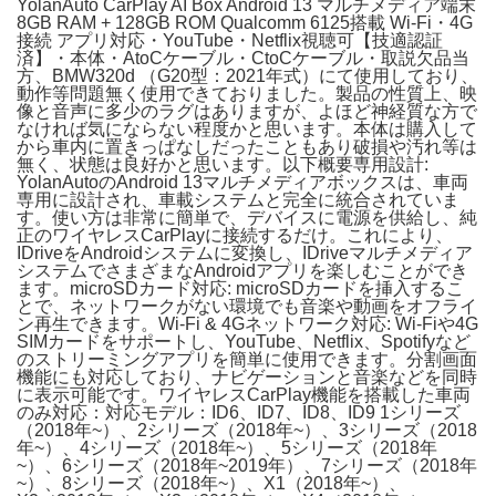
YolanAuto CarPlay AI Box Android 13 マルチメディア端末
8GB RAM + 128GB ROM Qualcomm 6125搭載 Wi-Fi・4G
接続 アプリ対応・YouTube・Netflix視聴可【技適認証
済】・本体・AtoCケーブル・CtoCケーブル・取説欠品当
方、BMW320d （G20型：2021年式）にて使用しており、
動作等問題無く使用できておりました。製品の性質上、映
像と音声に多少のラグはありますが、よほど神経質な方で
なければ気にならない程度かと思います。本体は購入して
から車内に置きっぱなしだったこともあり破損や汚れ等は
無く、状態は良好かと思います。以下概要専用設計:
YolanAutoのAndroid 13マルチメディアボックスは、車両
専用に設計され、車載システムと完全に統合されていま
す。使い方は非常に簡単で、デバイスに電源を供給し、純
正のワイヤレスCarPlayに接続するだけ。これにより、
IDriveをAndroidシステムに変換し、IDriveマルチメディア
システムでさまざまなAndroidアプリを楽しむことができ
ます。microSDカード対応: microSDカードを挿入するこ
とで、ネットワークがない環境でも音楽や動画をオフライ
ン再生できます。Wi-Fi & 4Gネットワーク対応: Wi-Fiや4G
SIMカードをサポートし、YouTube、Netflix、Spotifyなど
のストリーミングアプリを簡単に使用できます。分割画面
機能にも対応しており、ナビゲーションと音楽などを同時
に表示可能です。ワイヤレスCarPlay機能を搭載した車両
のみ対応：対応モデル：ID6、ID7、ID8、ID9 1シリーズ
（2018年~）、2シリーズ（2018年~）、3シリーズ（2018
年~）、4シリーズ（2018年~）、5シリーズ（2018年
~）、6シリーズ（2018年~2019年）、7シリーズ（2018年
~）、8シリーズ（2018年~）、X1（2018年~）、