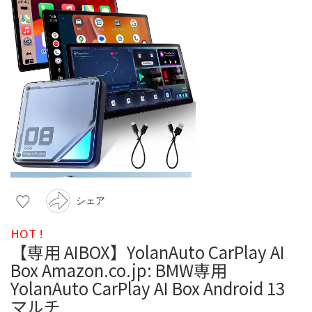
シェア
HOT !
【専用 AIBOX】YolanAuto CarPlay AI
Box Amazon.co.jp: BMW専用
YolanAuto CarPlay AI Box Android 13
マルチ