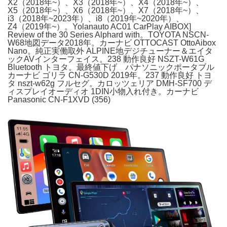
X2（2018年~）、X3（2018年~）、X4（2018年~）、
X5（2018年~）、X6（2018年~）、X7（2018年~）、
i3（2018年~2023年）、i8（2019年~2020年）、
Z4（2019年~）。Yolanauto AC01 CarPlay AIBOX]
Review of the 30 Series Alphard with。TOYOTA NSCN-
W68地図データ2018年。カーナビ OTTOCAST OttoAibox
Nano。純正実働取外 ALPINE地デジチューナー＆エイタ
ックAVインターフェイス。238 動作良好 NSZT-W61G
Bluetooth トヨタ。最終値下げ パナソニックポータブル
カーナビ ゴリラ CN-G530D 2019年。237 動作良好 トヨ
タ nszt-w62g フルセグ。カロッツェリア DMH-SF700 デ
ィスプレイオーディオ 1DIN小物入れ付き。カーナビ
Panasonic CN-F1XVD (356)