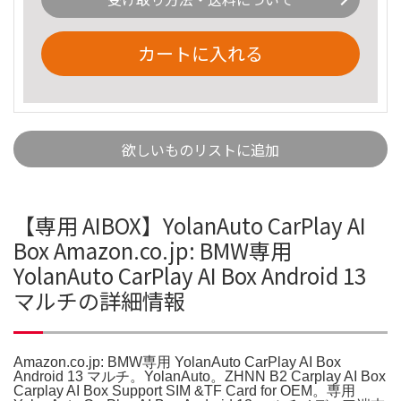
カートに入れる
欲しいものリストに追加
【専用 AIBOX】YolanAuto CarPlay AI
Box Amazon.co.jp: BMW専用
YolanAuto CarPlay AI Box Android 13
マルチの詳細情報
Amazon.co.jp: BMW専用 YolanAuto CarPlay AI Box
Android 13 マルチ。YolanAuto。ZHNN B2 Carplay AI Box
Carplay AI Box Support SIM &TF Card for OEM。専用