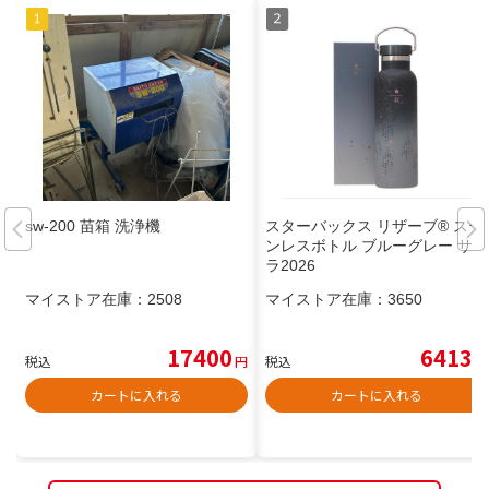
sw-200 苗箱 洗浄機
スターバックス リザーブ® ステ
ンレスボトル ブルーグレー サク
ラ2026
マイストア在庫：
2508
マイストア在庫：
3650
17400
6413
税込
円
税込
円
カートに入れる
カートに入れる