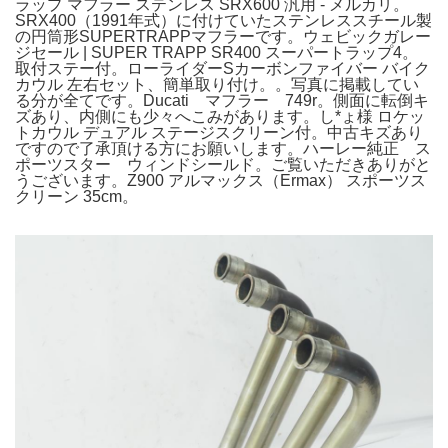
ラップ マフラー ステンレス SRX600 汎用 - メルカリ。
SRX400（1991年式）に付けていたステンレススチール製
の円筒形SUPERTRAPPマフラーです。ウェビックガレー
ジセール | SUPER TRAPP SR400 スーパートラップ4。
取付ステー付。ローライダーSカーボンファイバー バイク
カウル 左右セット、簡単取り付け。。写真に掲載してい
る分が全てです。Ducati マフラー 749r。側面に転倒キ
ズあり、内側にも少々へこみがあります。し*ょ様 ロケッ
トカウル デュアル ステージスクリーン付。中古キズあり
ですので了承頂ける方にお願いします。ハーレー純正 ス
ポーツスター ウィンドシールド。ご覧いただきありがと
うございます。Z900 アルマックス（Ermax） スポーツス
クリーン 35cm。