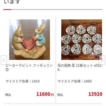
います
ピーターラビット フィギュリン
花の装飾 皿 11枚セット o0113o
②
4
マイストア在庫：
1413
マイストア在庫：
1450
11600
13920
税込
円
税込
円