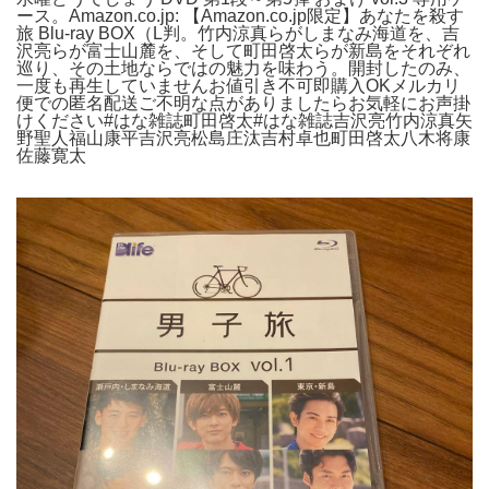
ース。Amazon.co.jp: 【Amazon.co.jp限定】あなたを殺す
旅 Blu-ray BOX（L判。竹内涼真らがしまなみ海道を、吉
沢亮らが富士山麓を、そして町田啓太らが新島をそれぞれ
巡り、その土地ならではの魅力を味わう。開封したのみ、
一度も再生していませんお値引き不可即購入OKメルカリ
便での匿名配送ご不明な点がありましたらお気軽にお声掛
けください#はな雑誌町田啓太#はな雑誌吉沢亮竹内涼真矢
野聖人福山康平吉沢亮松島庄汰吉村卓也町田啓太八木将康
佐藤寛太