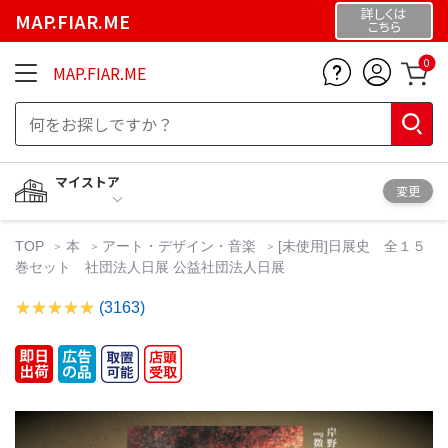
詳しくは
MAP.FIAR.ME
こちら
0
MAP.FIAR.ME
マイストア
変更
TOP
本
アート・デザイン・音楽
[未使用]日展史 全１５
巻セット 社団法人日展 公益社団法人日展
(3163)