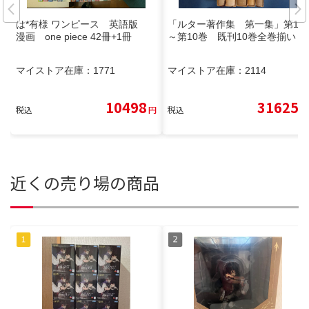
は*有様 ワンピース 英語版
「ルター著作集 第一集」第1巻
漫画 one piece 42冊+1冊
～第10巻 既刊10巻全巻揃い
マイストア在庫：
1771
マイストア在庫：
2114
10498
31625
税込
円
税込
円
近くの売り場の商品