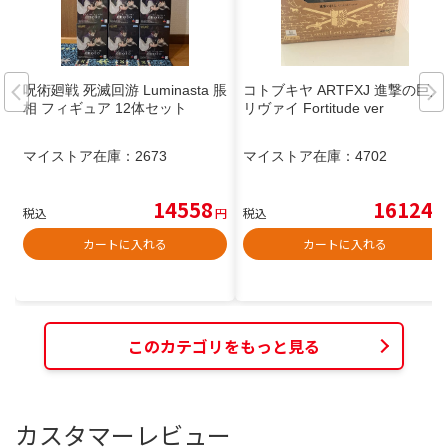
呪術廻戦 死滅回游 Luminasta 脹
コトブキヤ ARTFXJ 進撃の巨人
相 フィギュア 12体セット
リヴァイ Fortitude ver
マイストア在庫：
2673
マイストア在庫：
4702
14558
16124
税込
円
税込
円
カートに入れる
カートに入れる
このカテゴリをもっと見る
カスタマーレビュー