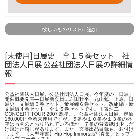
欲しいものリストに追加
[未使用]日展史 全１５巻セット 社
団法人日展 公益社団法人日展の詳細情
報
公益社団法人日展。公益社団法人日展。今年度の「日展」
開催概要発表―日展新会員に岩田壮平、丸山勉、上原。日
展史 文展編５巻セット、帝展編６巻セット、改組編・新
文展編４巻セット 全１５巻セットです。玉置浩二
CONCERT TOUR 2007 想星。。公益社団法人日展。定価
160,000円全巻未使用ですが、５番や１０番や１３番の外
箱は写真のとおり汚れているほか、７番の背表紙は少しだ
け焼けた感じがあります。また、文展出品目録も、お付け
します。【大型洋書】Hip Hop Immortals写真集／ヒップ
ホップ アーティスト