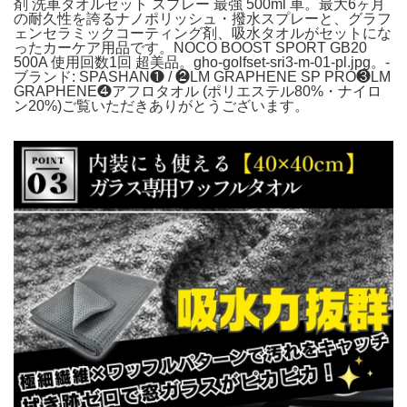
剤 洗車タオルセット スプレー 最強 500ml 車。最大6ヶ月
の耐久性を誇るナノポリッシュ・撥水スプレーと、グラフ
ェンセラミックコーティング剤、吸水タオルがセットにな
ったカーケア用品です。NOCO BOOST SPORT GB20
500A 使用回数1回 超美品。gho-golfset-sri3-m-01-pl.jpg。-
ブランド: SPASHAN❶ / ❷LM GRAPHENE SP PRO❸LM
GRAPHENE❹アフロタオル (ポリエステル80%・ナイロ
ン20%)ご覧いただきありがとうございます。