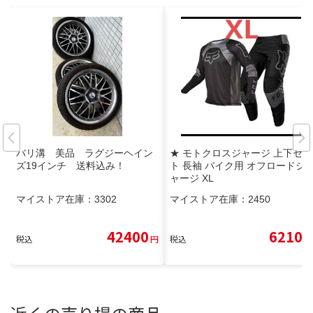
バリ溝 美品 ラグジーヘイン
★ モトクロスジャージ 上下セッ
ズ19インチ 送料込み！
ト 長袖 バイク用 オフロードジ
ャージ XL
マイストア在庫：
3302
マイストア在庫：
2450
42400
6210
税込
円
税込
円