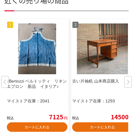
近くの売り場の商品
♪Bertozzi ベルトッティ リネン
古い片袖机 山本商店購入
エプロン 新品 イタリア♪
マイストア在庫：
2041
マイストア在庫：
1293
7125
14500
税込
円
税込
円
カートに入れる
カートに入れる