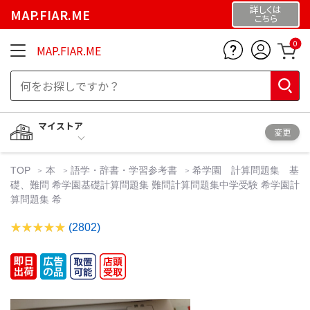
詳しくは
MAP.FIAR.ME
こちら
0
MAP.FIAR.ME
マイストア
変更
TOP
本
語学・辞書・学習参考書
希学園 計算問題集 基
礎、難問 希学園基礎計算問題集 難問計算問題集中学受験 希学園計
算問題集 希
(2802)