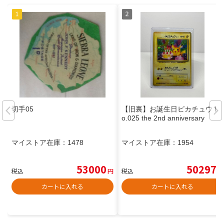
切手05
【旧裏】お誕生日ピカチュウ N
o.025 the 2nd anniversary
マイストア在庫：
1478
マイストア在庫：
1954
53000
50297
税込
円
税込
円
カートに入れる
カートに入れる