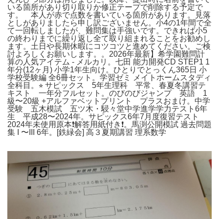
いる箇所があり切り取りか修正テープで削除する予定で
す。 本人が赤で点数を書いている箇所があります。見落
としがありましたら申し訳ございません。小4の1年間で全
て一回転しましたが、難問集は手強いです。できれば小5
の終わりまでに繰り返し全て取り組まれることをお勧めし
ます。土日や長期休暇にコツコツと進めてください。ご検
討よろしくお願いします。。2026年最新】希学園難問計
算の人気アイテム - メルカリ。七田 能力開発CD STEP1 1
年分(12ヶ月) 小学1年生向け。ひとりでとっくん365日 小
学校受験編 全6冊セット。学習ゼミ メイトホームスタディ
全科目。⭐︎ サピックス 5年生理科 平常、春夏冬講習テ
キスト 一年分フルセット。のびのびジャンプ 英語 1
級〜20級 +アルファベットプリント プラスおまけ。中学
受験 五木模試 五ツ木・駸々堂中学進学学力テスト6年
生 平成28〜2024年。サピックス6年7月度復習テスト
2024年未使用原本❗️解答用紙付き❗️。馬渕公開模試 過去問題
集 I 〜III 6年。[鉄緑会] 高３夏期講習 理系数学